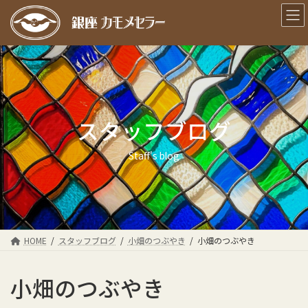
コ
ナ
ン
ビ
テ
ゲ
ン
ー
ツ
シ
へ
ョ
ス
ン
キ
に
スタッフブログ
ッ
移
プ
動
Staff's blog
HOME
スタッフブログ
小畑のつぶやき
小畑のつぶやき
小畑のつぶやき